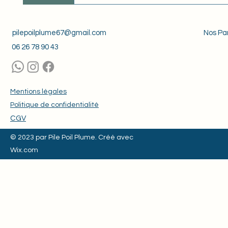
Nous proposons diverses services 
d'animaux, des balades canines et
pilepoilplume67@gmail.com
Nos Par
06 26 78 90 43
Mentions légales
Politique de confidentialité
CGV
© 2023 par Pile Poil Plume. Créé avec
Wix.com